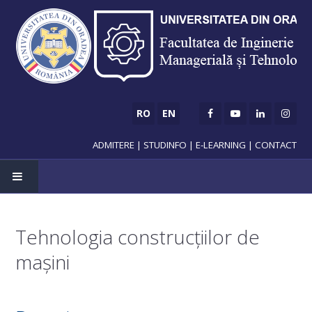
RO
EN
ADMITERE
|
STUDINFO
|
E-LEARNING
|
CONTACT
HOME
Tehnologia construcțiilor de
ADMISSION
mașini
Bachelor's degree
Master's degree