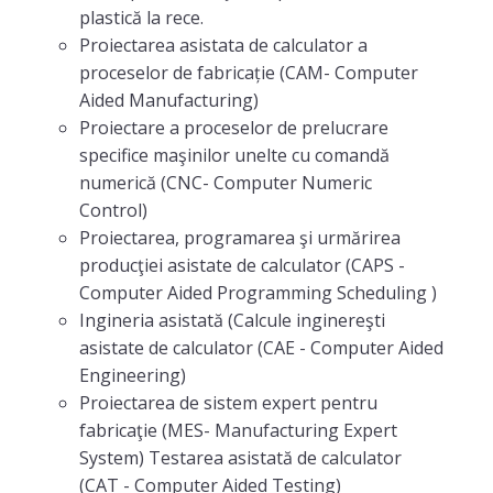
plastică la rece.
Educational plans
Proiectarea asistata de calculator a
proceselor de fabricație (CAM- Computer
Discipline sheets
Aided Manufacturing)
STUDENT
Proiectare a proceselor de prelucrare
specifice maşinilor unelte cu comandă
Timetable
numerică (CNC- Computer Numeric
Control)
Examinations
Proiectarea, programarea şi urmărirea
Year tutors
producţiei asistate de calculator (CAPS -
Computer Aided Programming Scheduling )
Academic year structure
Ingineria asistată (Calcule inginereşti
asistate de calculator (CAE - Computer Aided
RESEARCH
Engineering)
Proiectarea de sistem expert pentru
fabricaţie (MES- Manufacturing Expert
System) Testarea asistată de calculator
(CAT - Computer Aided Testing)