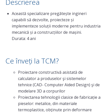
Descrierea
FACULTY
Această specializare pregătește ingineri
Faculty presentation
capabili să dezvolte, proiecteze și
implementeze soluții moderne pentru industria
Administration
mecanică și a construcțiilor de mașini.
Durata: 4 ani
Contact
Departments
Industrial Engineering
Ce înveți la TCM?
Engineering and Management
Proiectare constructivă asistată de
Mechatronics
calculator a produselor şi sistemelor
tehnice (CAD- Computer Aided Design) şi de
Mechanical Engineering and Vehicles
modelare 3D a corpurilor
Proiectarea tehnologii clasice de fabricație a
ACADEMIC PROGRAMMES
pieselor: metalice, din materiale
termoplastice, obţinute prin deformare
Curriculum