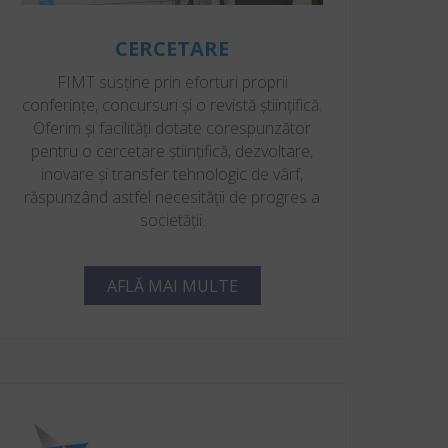
CERCETARE
FIMT susține prin eforturi proprii
conferințe, concursuri și o revistă științifică.
Oferim și facilități dotate corespunzător
pentru o cercetare ştiinţifică, dezvoltare,
inovare și transfer tehnologic de vârf,
răspunzând astfel necesității de progres a
societății.
AFLĂ MAI MULTE