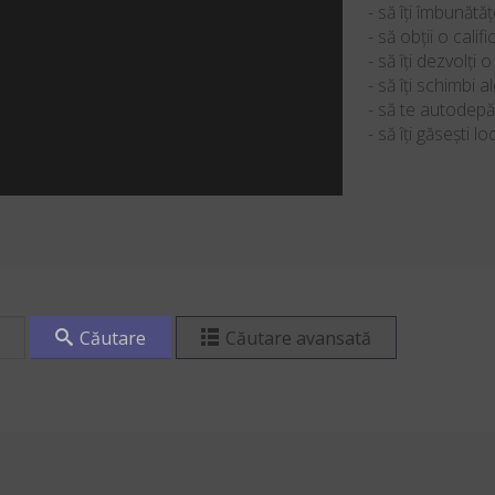
- să îți îmbunătățe
- să obții o calif
- să îți dezvolți 
- să îți schimbi 
- să te autodepă
- să îți găsești l
Căutare
Căutare avansată
ăutare:
e veți obține rezultate conținând atât "aceasta" cât și "aceea".