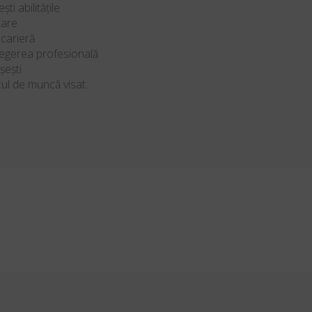
ști abilitățile
icare
o carieră
alegerea profesională
șești
ocul de muncă visat.