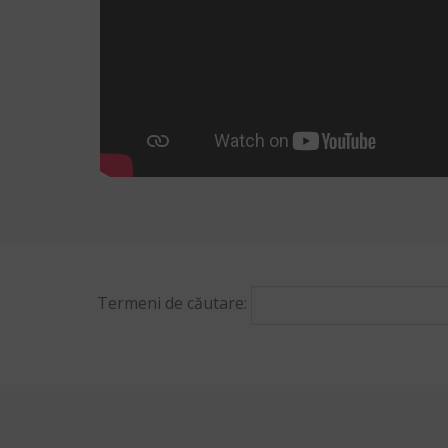
Termeni de căutare:
Cateva exemple despre cum puteți folosi funcțiile de c
Introducând
aceasta și aceea
în formularul de căutar