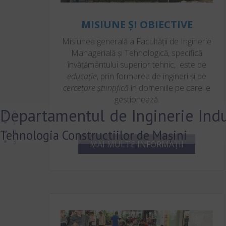
MISIUNE ȘI OBIECTIVE
Misiunea generală a Facultății de Inginerie
Managerială și Tehnologică, specifică
învățământului superior tehnic, este de
educație
, prin formarea de ingineri și de
cercetare științifică
în domeniile pe care le
gestionează.
Departamentul de Inginerie Indu
0
1
Tehnologia Constructiilor de Mașini
2
3
MAI MULTE INFORMAȚII