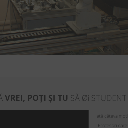
Ă
VREI, POȚI ȘI TU
SĂ Øi STUDENT 
Iată câteva mot
- Profesori care-