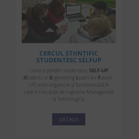
CERCUL ȘTIINȚIFIC
STUDENTESC SELFUP
Centrul științific studențesc
SELF-UP
(
S
tudents in
E
ngineering
L
earn for
F
uture -
UP) este organizat și funcționează în
cadrul Facultății de Inginerie Managerială
și Tehnologică.
DETALII