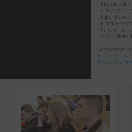
- Metodele de p
- Ai suportul col
- Laboratoare a
- Practica se rea
- Parteneriate c
- Ai posibilitate 
Accesează link-ur
https://imt.uora
https://www.fa