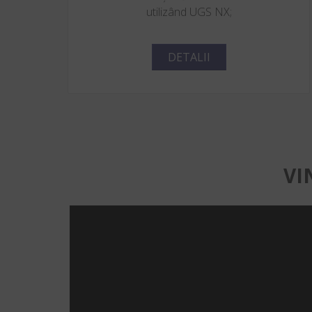
utilizând UGS NX;
DETALII
VI