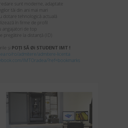
redare sunt moderne, adaptate
egilor tăi din ani mai mari
u dotare tehnologică actuală
lizează în firme de profil
u angajatori de top
de pregătire la distanță (ID)
ile și
POȚI SĂ Øi STUDENT IMT !
dea.ro/ro/admitere/admitere-licenta
cebook.com/IMTOradea/?ref=bookmarks