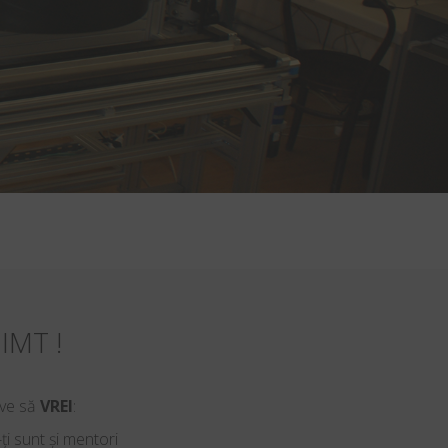
IMT !
ive să
VREI
:
ți sunt și mentori