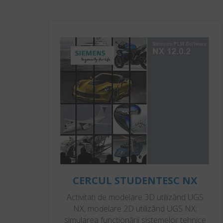
CERCUL STUDENTESC NX
Activitati de modelare 3D utilizând UGS
NX, modelare 2D utilizând UGS NX;
simularea funcţionării sistemelor tehnice