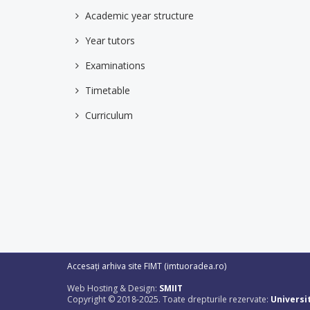
Academic year structure
Year tutors
Examinations
Timetable
Curriculum
Accesați arhiva site FIMT (imtuoradea.ro)
Web Hosting & Design:
SMIIT
Copyright © 2018-2025. Toate drepturile rezervate:
Universi