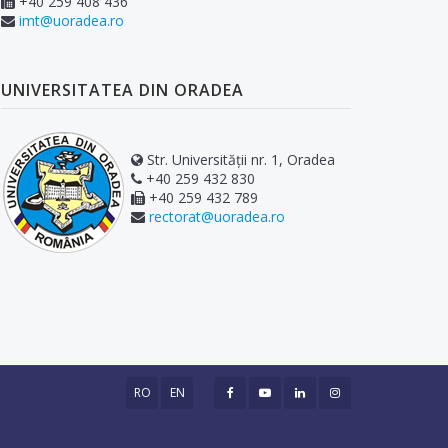
+40 259 408 436
imt@uoradea.ro
UNIVERSITATEA DIN ORADEA
Str. Universității nr. 1, Oradea
+40 259 432 830
+40 259 432 789
rectorat@uoradea.ro
RO
EN