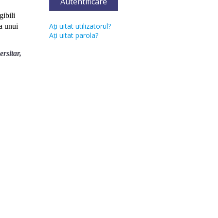
Autentificare
gibili
Aţi uitat utilizatorul?
a unui
Aţi uitat parola?
rsitar,