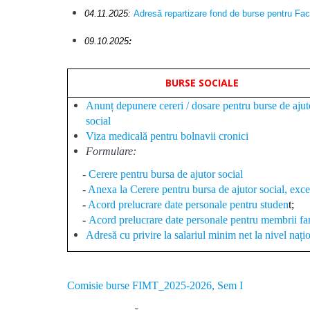
04.11.2025:
Adresă repartizare fond de burse pentru Fa
09.10.2025
:
BURSE SOCIALE
Anunț depunere cereri / dosare pentru burse de ajut
social
Viza medicală pentru bolnavii cronici
Formulare:
-
Cerere pentru bursa de ajutor social
-
Anexa la Cerere pentru bursa de ajutor social, exce
-
Acord prelucrare date personale pentru studen
t;
-
Acord prelucrare date personale pentru membrii fam
Adresă cu privire la salariul minim net la nivel nați
Comisie burse FIMT_2025-2026, Sem I