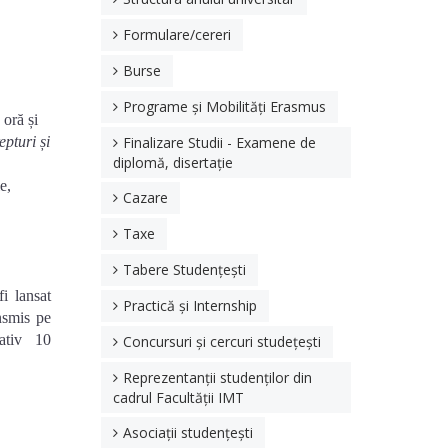
Formulare/cereri
Burse
Programe și Mobilități Erasmus
 oră și
epturi și
Finalizare Studii - Examene de
diplomă, disertație
e,
Cazare
Taxe
Tabere Studențești
i lansat
Practică și Internship
nsmis pe
ativ 10
Concursuri și cercuri studețești
Reprezentanții studenților din
cadrul Facultății IMT
Asociații studențești