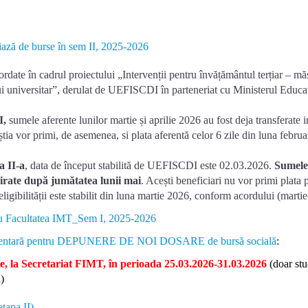
iază
de burse în sem II, 2025-2026
rdate în cadrul proiectului „Intervenții pentru învățământul terțiar – mă
i universitar”, derulat de UEFISCDI în parteneriat cu Ministerul Educaț
I,
sumele aferente lunilor martie și aprilie 2026 au fost deja transferate i
tia vor primi, de asemenea, si plata aferentă celor 6 zile din luna februa
a II-a
, data de început stabilită de UEFISCDI este 02.03.2026.
Sumele
virate după jumătatea lunii mai
. Acești beneficiari nu vor primi plata 
eligibilității este stabilit din luna martie 2026, conform acordului (martie
tru Facultatea IMT_Sem I, 2025-2026
imentară pentru DEPUNERE DE NOI DOSARE de bursă socială
:
cretariat FIMT, în perioada 25.03.2026-31.03.2026
(doar stu
)
etapa II)