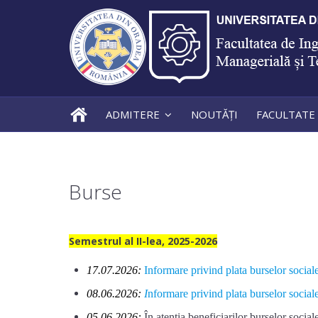
ADMITERE
NOUTĂȚI
FACULTATE
Burse
Semestrul al II-lea, 2025-2026
17.07.2026:
Informare privind plata burselor socia
08.06.2026:
I
nformare privind plata burselor socia
05.06.2026:
În atenția beneficiarilor burselor social