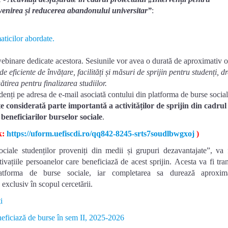
evenirea și reducerea abandonului universitar”
:
aticilor abordate.
binare dedicate acestora. Sesiunile vor avea o durată de aproximativ o
 eficiente de învățare, facilități și măsuri de sprijin pentru studenți, dr
gătirea pentru finalizarea studiilor.
tudenți pe adresa de e-mail asociată contului din platforma de burse social
te considerată parte importantă a activităților de sprijin din cadrul
beneficiarilor burselor sociale
.
k:
https://uform.uefiscdi.ro/qq842-8245-srts7soudlbwgxoj
)
ciale studenților proveniți din medii și grupuri dezavantajate”, va f
vațiile persoanelor care beneficiază de acest sprijin.
Acesta va fi tra
latforma de burse sociale, iar completarea sa durează aproxim
 exclusiv în scopul cercetării.
i
neficiază de burse în sem II, 2025-2026