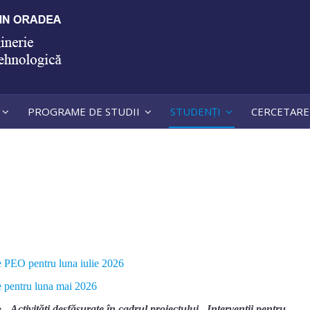
PROGRAME DE STUDII
STUDENȚI
CERCETARE
le PEO pentru luna iulie 2026
le pentru luna mai 2026
e -
Activități desfășurate în cadrul proiectului „Intervenții pentru