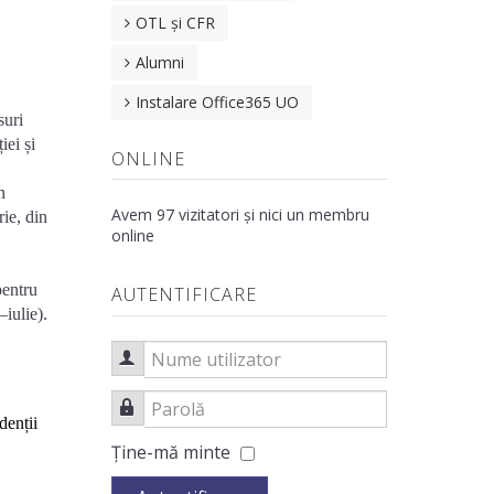
OTL și CFR
Alumni
Instalare Office365 UO
suri
iei și
ONLINE
n
Avem 97 vizitatori și nici un membru
rie, din
online
pentru
AUTENTIFICARE
–iulie).
Nume utilizator
Parolă
denții
Ţine-mă minte