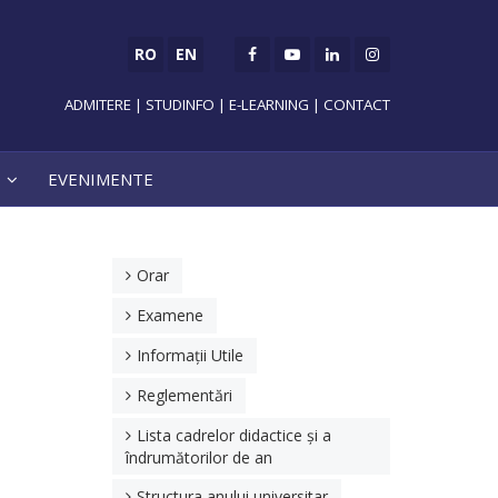
RO
EN
ADMITERE
|
STUDINFO
|
E-LEARNING
|
CONTACT
EVENIMENTE
Orar
Examene
Informații Utile
Reglementări
Lista cadrelor didactice și a
îndrumătorilor de an
Structura anului universitar