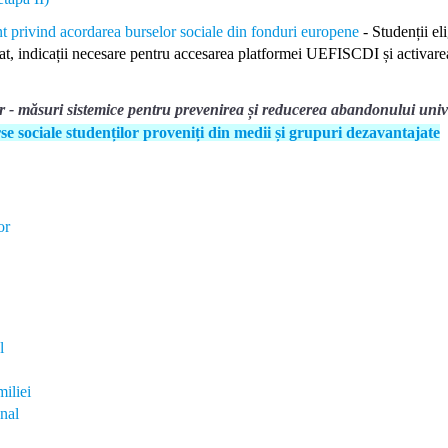
 privind acordarea burselor sociale din fonduri europene
- Studenții eli
iat, indicații necesare pentru accesarea platformei UEFISCDI și activare
ar - măsuri sistemice pentru prevenirea și reducerea abandonului unive
 sociale studenților proveniți din medii și grupuri dezavantajate
or
l
iliei
onal