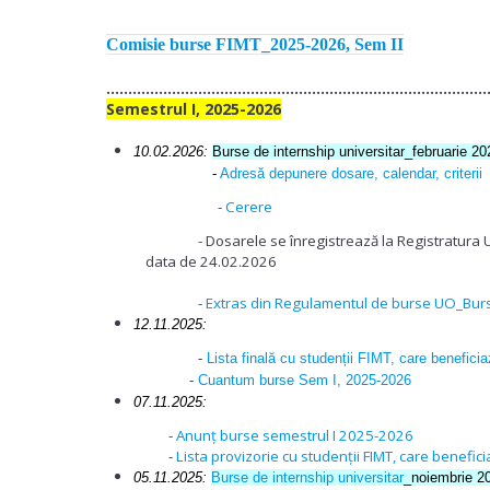
Comisie burse FIMT_2025-2026, Sem II
.......................................................................................
Semestrul I, 2025-2026
10.02.2026:
Burse de internship universitar_februarie 20
-
Adresă depunere dosare, calendar, criterii
-
Cerere
- Dosarele se înregistrează la Registratura UO și se
data de 24.02.2026
-
Extras din Regulamentul de burse UO_Burs
12.11.2025:
-
Lista finală cu studenții FIMT, care benefic
-
Cuantum burse Sem I, 2025-2026
07.11.2025:
-
Anunț burse semestrul I 2025-2026
-
Lista provizorie cu studenții FIMT, care
bene
fic
05.11.2025:
Burse de internship universitar
_noiembrie 2