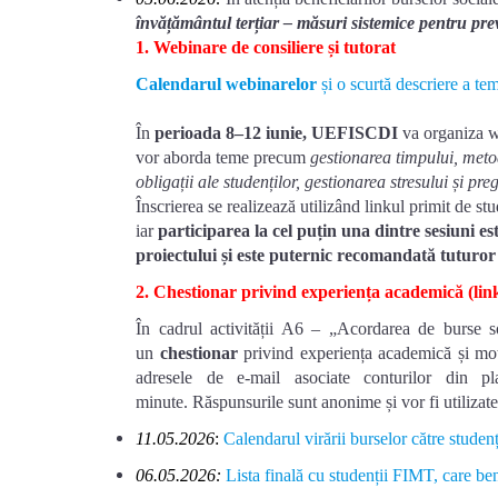
învățământul terțiar – măsuri sistemice pentru pr
1. Webinare de consiliere și tutorat
Calendarul webinarelor
și o scurtă descriere a tem
În
perioada 8–12 iunie,
UEFISCDI
va organiza we
vor aborda teme precum
gestionarea timpului, metode
obligații ale studenților, gestionarea stresului și pre
Înscrierea se realizează utilizând linkul primit de s
iar
participarea la cel puțin una dintre sesiuni
es
proiectului și este puternic recomandată tuturor 
2. Chestionar privind experiența academică (
lin
În cadrul activității A6 – „Acordarea de burse so
un
chestionar
privind experiența academică și moti
adresele de e-mail asociate conturilor din p
minute.
Răspunsurile sunt anonime și vor fi utilizate
11.05.2026
:
Calendarul virării burselor către studenț
06.05.2026:
Lista finală cu studenții FIMT, care be