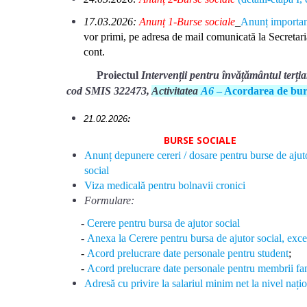
17.03.2026:
Anunț 1-Burse sociale
_
Anunț important
vor primi, pe adresa de mail comunicată la Secretar
cont.
Proiectul
Intervenții pentru învățământul terți
cod SMIS 322473,
Activitatea
A6
– Acordarea de burse
21.02.2026
:
BURSE SOCIALE
Anunț depunere cereri / dosare pentru burse de ajut
social
Viza medicală pentru bolnavii cronici
Formulare:
-
Cerere pentru bursa de ajutor social
-
Anexa la Cerere pentru bursa de ajutor social, exce
-
Acord prelucrare date personale pentru studen
t
;
-
Acord prelucrare date personale pentru membrii fam
Adresă cu privire la salariul minim net la nivel nați