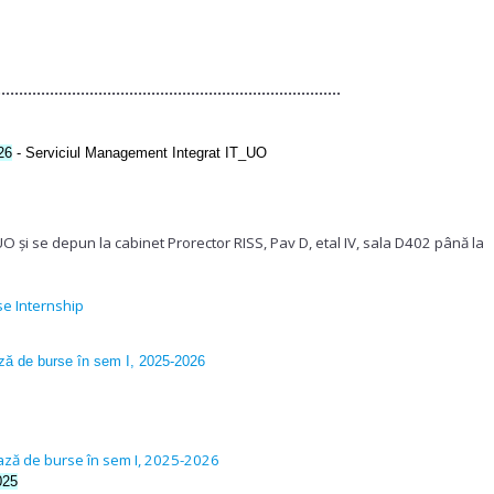
..............................................................................
26
- Serviciul Management Integrat IT_UO
 depun la cabinet Prorector RISS, Pav D, etal IV, sala D402
pân
e Internship
iază de burse în sem I, 2025-2026
iază
de burse în sem I, 2025-2026
025