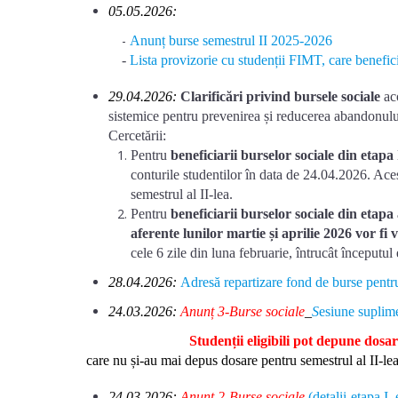
05.05.2026:
-
Anunț burse semestrul II 2025-2026
-
Lista provizorie cu studenții FIMT, care
bene
fic
29.04.2026:
Clarificări privind bursele sociale
aco
sistemice pentru prevenirea și reducerea abandonulu
Cercetării:
Pentru
beneficiarii burselor sociale din etapa 
conturile studentilor în data de 24.04.2026. Aceș
semestrul al II-lea.
Pentru
beneficiarii burselor sociale din etapa 
aferente lunilor martie și
aprilie 2026
vor fi 
cele 6 zile din luna februarie, întrucât începutul 
28.04.2026:
Adresă repartizare fond de burse pen
24.03.2026:
Anunț 3-Burse sociale
_
S
esiune supl
Studenții eligibili pot depune dosare, la Se
care nu și-au mai depus dosare pentru semestrul al II-lea
24.03.2026:
Anunț 2-
Burse sociale
(detalii-etapa I, 