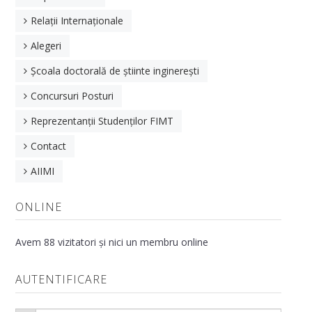
Contact
Relații Internaționale
PROGRAME DE STUDII
Alegeri
Oferta Educațională
Școala doctorală de știinte inginerești
Concursuri Posturi
Planuri de învățământ
Reprezentanții Studenților FIMT
CURRICULA pentru anul universitar 2025-2026
Contact
Fișe de disciplină
AIIMI
STUDENȚI
ONLINE
Orar
Examene
Avem 88 vizitatori și nici un membru online
Informații utile
AUTENTIFICARE
Reglementări