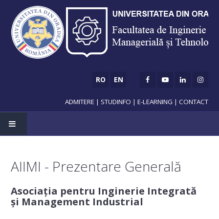
RO
EN
ADMITERE
|
STUDINFO
|
E-LEARNING
|
CONTACT
AIIMI - Prezentare Generală
ADMITERE
Asociația pentru Inginerie Integrată
Licență
și Management Industrial
Master