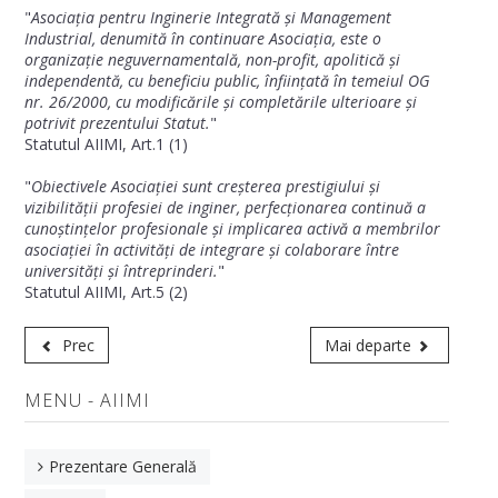
"
Asociația pentru Inginerie Integrată și Management
Arhivă
Industrial, denumită în continuare Asociația, este o
organizație neguvernamentală, non-profit, apolitică și
NOUTĂȚI
independentă, cu beneficiu public, înființată în temeiul OG
nr. 26/2000, cu modificările și completările ulterioare și
potrivit prezentului Statut.
"
FACULTATE
Statutul AIIMI, Art.1 (1)
Prezentarea facultății
"
Obiectivele Asociației sunt creșterea prestigiului și
vizibilității profesiei de inginer, perfecționarea continuă a
cunoștințelor profesionale și implicarea activă a membrilor
Conducere
asociației în activități de integrare și colaborare între
universități și întreprinderi.
"
Documente operaționale
Statutul AIIMI, Art.5 (2)
Hotărâri ale Consiliului FIMT
Prec
Mai departe
Comisiile Facultății IMT
MENU - AIIMI
Documente în consultare
Departamente
Prezentare Generală
Departamentul de Inginerie Industrială