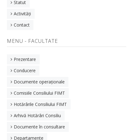
Statut
Departamentul de Inginerie și Management
Activități
Departamentul de Robotică și Mecatronică
Contact
Departamentul de Inginerie Mecanică și Autovehicule
MENU - FACULTATE
Relații Internaționale
Alegeri academice
Prezentare
Școala doctorală de știinte inginerești
Conducere
Documente operaționale
Concursuri Posturi
Comisiile Consiliului FIMT
AIIMI
Hotărârile Consiliului FIMT
Prezentare Generală
Arhivă Hotărâri Consiliu
Statut
Documente în consultare
Activități
Departamente