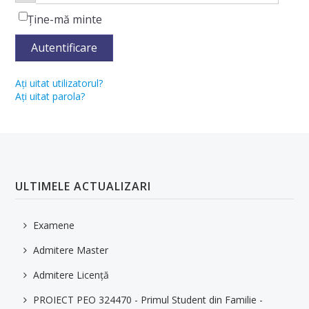
Lista cadrelor didactice și a îndrumătorilor de ani
Ţine-mă minte
Structura anului universitar
Autentificare
Formulare/cereri
Aţi uitat utilizatorul?
Burse
Aţi uitat parola?
Programe și Mobilități Erasmus
Finalizare studii - Examene de diplomă, disertație
Cazare
ULTIMELE ACTUALIZARI
Taxe
Tabere studențești
Examene
Admitere Master
Practică & Internship
Admitere Licență
Concursuri si cercuri studentesti
PROIECT PEO 324470 - Primul Student din Familie -
Reprezentanții studenților din cadrul Facultății IMT