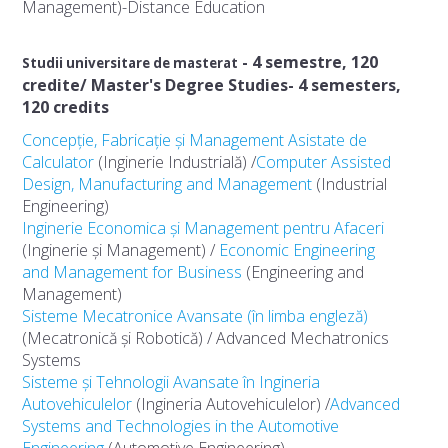
Management)-Distance Education
Departamentul de Inginerie și Management
- 4 semestre, 120
Studii universitare de masterat
Departamentul de Robotică și Mecatronică
credite/ Master's Degree Studies- 4 semesters,
120 credits
Departamentul de Inginerie Mecanică și Autovehicule
Concepție, Fabricație și Management Asistate de
Relații Internaționale
Calculator
(Inginerie Industrială) /
Computer Assisted
Design, Manufacturing and Management
(Industrial
Alegeri academice
Engineering)
Școala doctorală de știinte inginerești
Inginerie Economica și Management pentru Afaceri
(Inginerie și Management) /
Economic Engineering
Concursuri Posturi
and Management for Business
(Engineering and
Management)
AIIMI
Sisteme Mecatronice Avansate (în limba engleză)
(Mecatronică și Robotică) / Advanced Mechatronics
Prezentare Generală
Systems
Statut
Sisteme și Tehnologii Avansate în Ingineria
Autovehiculelor
(Ingineria Autovehiculelor) /
Advanced
Activități
Systems and Technologies in the Automotive