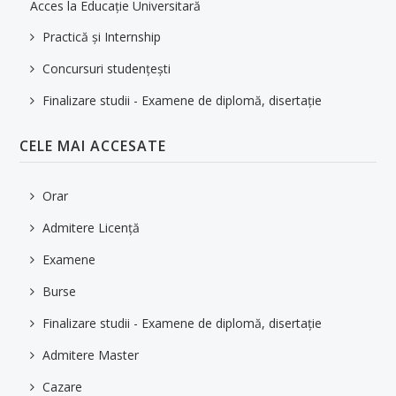
Acces la Educaţie Universitară
Asociații studențești
Practică și Internship
OTL și CFR
Concursuri studențești
Alumni
Finalizare studii - Examene de diplomă, disertație
Instalare Office365 UO
CELE MAI ACCESATE
CERCETARE
Orar
Planuri de cercetare
Admitere Licență
Conferințe - Publicații
Examene
Proiecte de cercetare
Burse
Centre de cercetare
Finalizare studii - Examene de diplomă, disertație
Conferințe externe
Admitere Master
Cazare
EVENIMENTE