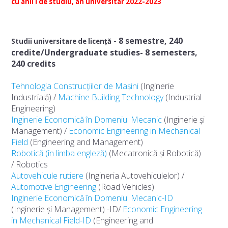
cu anii I de studiu, an universitar 2022-2023
Arhivă
NOUTĂȚI
- 8 semestre, 240
Studii universitare de licență
credite/Undergraduate studies- 8 semesters,
FACULTATE
240 credits
Prezentarea facultății
Tehnologia Construcțiilor de Mașini
(Inginerie
Industrială) /
Machine Building Technology
(Industrial
Conducere
Engineering)
Inginerie Economică în Domeniul Mecanic
(Inginerie și
Documente operaționale
Management) /
Economic Engineering in Mechanical
Field
(Engineering and Management)
Hotărâri ale Consiliului FIMT
Robotică (în limba engleză)
(Mecatronică și Robotică)
/ Robotics
Comisiile Facultății IMT
Autovehicule rutiere
(Ingineria Autovehiculelor) /
Documente în consultare
Automotive Engineering
(Road Vehicles)
Inginerie Economică în Domeniul Mecanic-ID
Departamente
(Inginerie și Management) -ID/
Economic Engineering
in Mechanical Field-ID
(Engineering and
Departamentul de Inginerie Industrială