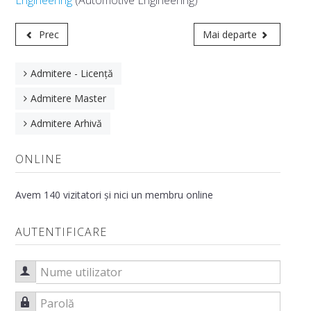
Engineering
(Automotive Engineering)
Contact
Prec
Mai departe
PROGRAME DE STUDII
Oferta Educațională
Admitere - Licență
Planuri de învățământ
Admitere Master
CURRICULA pentru anul universitar 2025-2026
Admitere Arhivă
Fișe de disciplină
ONLINE
STUDENȚI
Avem 140 vizitatori și nici un membru online
Orar
AUTENTIFICARE
Examene
Informații utile
Nume utilizator
Reglementări
Parolă