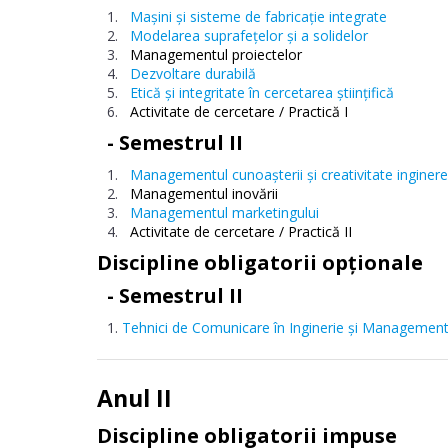
Maşini şi sisteme de fabricaţie integrate
Modelarea suprafeţelor şi a solidelor
Managementul proiectelor
Dezvoltare durabilă
Etică şi integritate în cercetarea ştiinţifică
Activitate de cercetare / Practică I
- Semestrul II
Managementul cunoaşterii şi creativitate inginer
Managementul inovării
Managementul marketingului
Activitate de cercetare / Practică II
Discipline obligatorii opționale
- Semestrul II
Tehnici de Comunicare în Inginerie şi Managemen
Anul II
Discipline obligatorii impuse