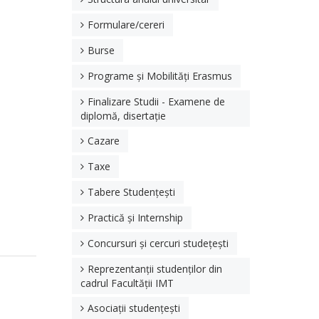
Formulare/cereri
Burse
Programe și Mobilități Erasmus
Finalizare Studii - Examene de
diplomă, disertație
Cazare
Taxe
Tabere Studențești
Practică și Internship
Concursuri și cercuri studețești
Reprezentanții studenților din
cadrul Facultății IMT
Asociații studențești