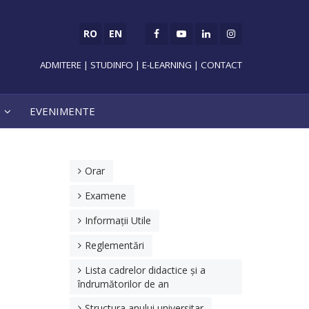
RO
EN
ADMITERE
|
STUDINFO
|
E-LEARNING
|
CONTACT
EVENIMENTE
Orar
Examene
Informații Utile
Reglementări
Lista cadrelor didactice și a
îndrumătorilor de an
Structura anului universitar