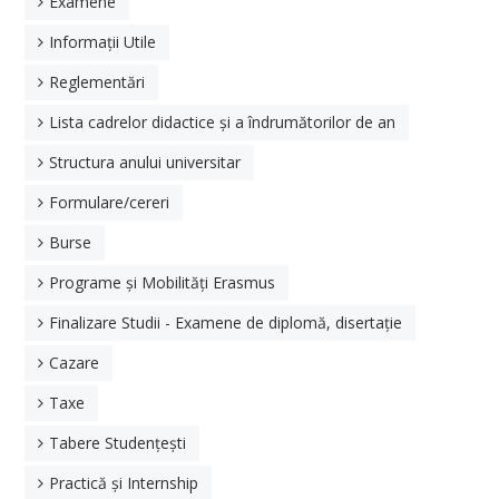
Examene
Arhivă
Informații Utile
NOUTĂȚI
Reglementări
Lista cadrelor didactice și a îndrumătorilor de an
FACULTATE
Structura anului universitar
Prezentarea facultății
Formulare/cereri
Conducere
Burse
Documente operaționale
Programe și Mobilități Erasmus
Hotărâri ale Consiliului FIMT
Finalizare Studii - Examene de diplomă, disertație
Comisiile Facultății IMT
Cazare
Documente în consultare
Taxe
Tabere Studențești
Departamente
Practică și Internship
Departamentul de Inginerie Industrială