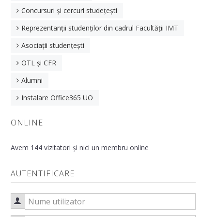
Concursuri și cercuri studețești
Departamentul de Inginerie și Management
Reprezentanții studenților din cadrul Facultății IMT
Departamentul de Robotică și Mecatronică
Asociații studențești
Departamentul de Inginerie Mecanică și Autovehicule
OTL și CFR
Relații Internaționale
Alumni
Alegeri academice
Instalare Office365 UO
Școala doctorală de știinte inginerești
ONLINE
Concursuri Posturi
AIIMI
Avem 144 vizitatori și nici un membru online
Prezentare Generală
AUTENTIFICARE
Statut
Nume utilizator
Activități