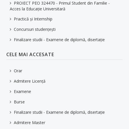
PROIECT PEO 324470 - Primul Student din Familie -
Lista cadrelor didactice și a îndrumătorilor de ani
Acces la Educaţie Universitară
Structura anului universitar
Practică și Internship
Formulare/cereri
Concursuri studențești
Burse
Finalizare studii - Examene de diplomă, disertație
Programe și Mobilități Erasmus
CELE MAI ACCESATE
Finalizare studii - Examene de diplomă, disertație
Orar
Cazare
Admitere Licență
Taxe
Examene
Tabere studențești
Burse
Practică & Internship
Finalizare studii - Examene de diplomă, disertație
Concursuri si cercuri studentesti
Admitere Master
Reprezentanții studenților din cadrul Facultății IMT