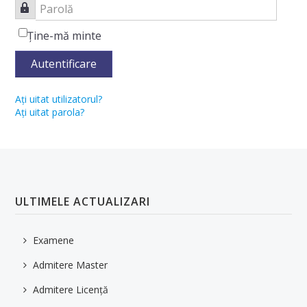
Contact
Parolă
Ţine-mă minte
PROGRAME DE STUDII
Autentificare
Oferta Educațională
Planuri de învățământ
Aţi uitat utilizatorul?
Aţi uitat parola?
CURRICULA pentru anul universitar 2025-2026
Fișe de disciplină
STUDENȚI
ULTIMELE ACTUALIZARI
Orar
Examene
Examene
Informații utile
Admitere Master
Admitere Licență
Reglementări