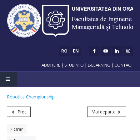
RO
EN
ADMITERE
|
STUDINFO
|
E-LEARNING
|
CONTACT
Robotics Championship
ADMITERE
Prec
Mai departe
Licență
Orar
Master