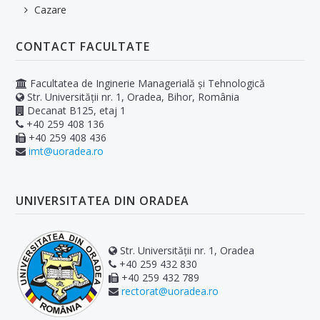
Cazare
Asociații studențești
CONTACT FACULTATE
OTL și CFR
Alumni
Facultatea de Inginerie Managerială și Tehnologică
Str. Universității nr. 1, Oradea, Bihor, România
Instalare Office365 UO
Decanat B125, etaj 1
+40 259 408 136
+40 259 408 436
CERCETARE
imt@uoradea.ro
Planuri de cercetare
UNIVERSITATEA DIN ORADEA
Conferințe - Publicații
Proiecte de cercetare
Str. Universității nr. 1, Oradea
Centre de cercetare
+40 259 432 830
+40 259 432 789
Conferințe externe
rectorat@uoradea.ro
EVENIMENTE