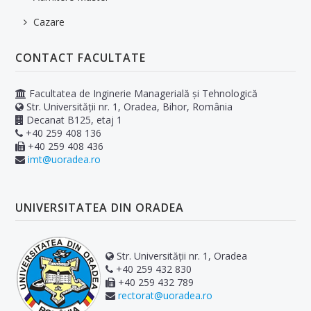
Cazare
Asociații studențești
OTL și CFR
CONTACT FACULTATE
Alumni
Facultatea de Inginerie Managerială și Tehnologică
Instalare Office365 UO
Str. Universității nr. 1, Oradea, Bihor, România
Decanat B125, etaj 1
+40 259 408 136
CERCETARE
+40 259 408 436
imt@uoradea.ro
Planuri de cercetare
Conferințe - Publicații
UNIVERSITATEA DIN ORADEA
Proiecte de cercetare
Centre de cercetare
Str. Universității nr. 1, Oradea
+40 259 432 830
Conferințe externe
+40 259 432 789
rectorat@uoradea.ro
EVENIMENTE