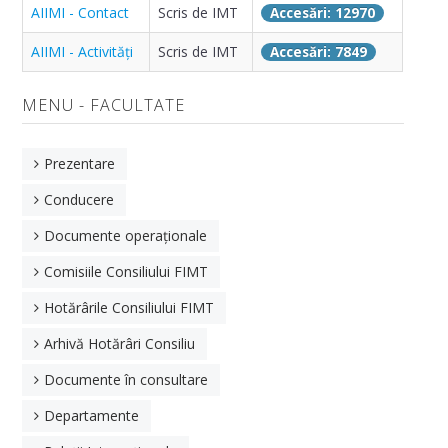
AIIMI - Contact
Scris de IMT
Accesări: 12970
Arhivă
AIIMI - Activități
Scris de IMT
Accesări: 7849
NOUTĂȚI
MENU - FACULTATE
FACULTATE
Prezentare
Prezentarea facultății
Conducere
Conducere
Documente operaționale
Documente operaționale
Comisiile Consiliului FIMT
Hotărâri ale Consiliului FIMT
Hotărârile Consiliului FIMT
Comisiile Facultății IMT
Arhivă Hotărâri Consiliu
Documente în consultare
Documente în consultare
Departamente
Departamente
Departamentul de Inginerie Industrială