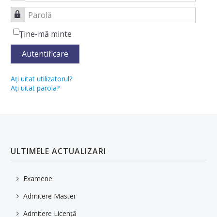
Contact
Parolă
PROGRAME DE STUDII
Ţine-mă minte
Oferta Educațională
Autentificare
Planuri de învățământ
Aţi uitat utilizatorul?
CURRICULA pentru anul universitar 2025-2026
Aţi uitat parola?
Fișe de disciplină
STUDENȚI
Orar
ULTIMELE ACTUALIZARI
Examene
Examene
Informații utile
Admitere Master
Reglementări
Admitere Licență