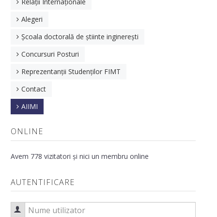
Relații Internaționale
Departamentul de Inginerie și Management
Alegeri
Departamentul de Robotică și Mecatronică
Școala doctorală de știinte inginerești
Departamentul de Inginerie Mecanică și Autovehicule
Concursuri Posturi
Relații Internaționale
Reprezentanții Studenților FIMT
Contact
Alegeri academice
AIIMI
Școala doctorală de știinte inginerești
Concursuri Posturi
ONLINE
AIIMI
Avem 778 vizitatori și nici un membru online
Prezentare Generală
AUTENTIFICARE
Statut
Activități
Nume utilizator