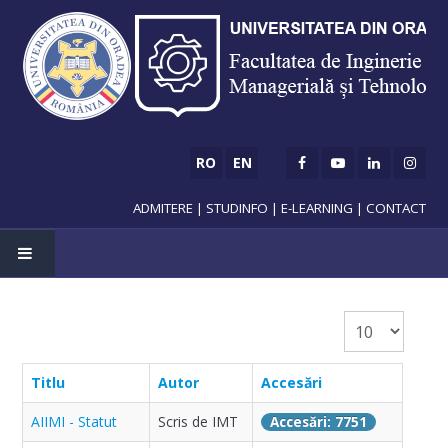
RO
EN
ADMITERE
|
STUDINFO
|
E-LEARNING
|
CONTACT
Afișare #
ADMITERE
Titlu
Autor
Accesări
Licență
AIIMI - Statut
Scris de IMT
Accesări: 7751
Master