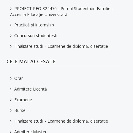
Lista cadrelor didactice și a îndrumătorilor de ani
PROIECT PEO 324470 - Primul Student din Familie -
Acces la Educaţie Universitară
Structura anului universitar
Practică și Internship
Formulare/cereri
Concursuri studențești
Burse
Finalizare studii - Examene de diplomă, disertație
Programe și Mobilități Erasmus
CELE MAI ACCESATE
Finalizare studii - Examene de diplomă, disertație
Cazare
Orar
Taxe
Admitere Licență
Tabere studențești
Examene
Practică & Internship
Burse
Concursuri si cercuri studentesti
Finalizare studii - Examene de diplomă, disertație
Reprezentanții studenților din cadrul Facultății IMT
Admitere Master